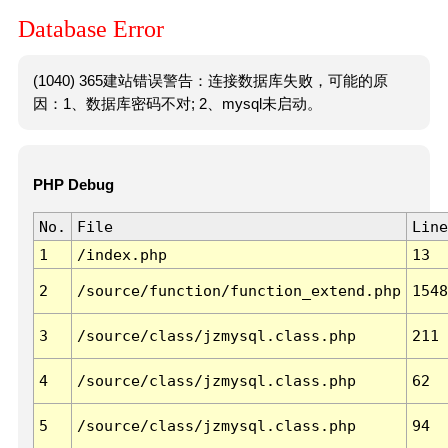
Database Error
(1040) 365建站错误警告：连接数据库失败，可能的原
因：1、数据库密码不对; 2、mysql未启动。
PHP Debug
No.
File
Line
1
/index.php
13
2
/source/function/function_extend.php
1548
3
/source/class/jzmysql.class.php
211
4
/source/class/jzmysql.class.php
62
5
/source/class/jzmysql.class.php
94