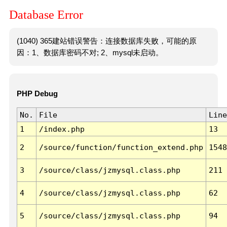
Database Error
(1040) 365建站错误警告：连接数据库失败，可能的原
因：1、数据库密码不对; 2、mysql未启动。
PHP Debug
No.
File
Line
1
/index.php
13
2
/source/function/function_extend.php
1548
3
/source/class/jzmysql.class.php
211
4
/source/class/jzmysql.class.php
62
5
/source/class/jzmysql.class.php
94