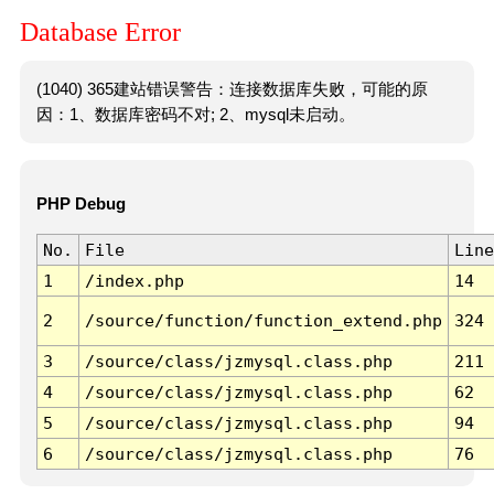
Database Error
(1040) 365建站错误警告：连接数据库失败，可能的原
因：1、数据库密码不对; 2、mysql未启动。
PHP Debug
No.
File
Line
1
/index.php
14
2
/source/function/function_extend.php
324
3
/source/class/jzmysql.class.php
211
4
/source/class/jzmysql.class.php
62
5
/source/class/jzmysql.class.php
94
6
/source/class/jzmysql.class.php
76