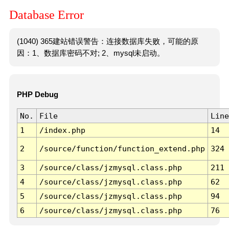
Database Error
(1040) 365建站错误警告：连接数据库失败，可能的原
因：1、数据库密码不对; 2、mysql未启动。
PHP Debug
No.
File
Line
1
/index.php
14
2
/source/function/function_extend.php
324
3
/source/class/jzmysql.class.php
211
4
/source/class/jzmysql.class.php
62
5
/source/class/jzmysql.class.php
94
6
/source/class/jzmysql.class.php
76