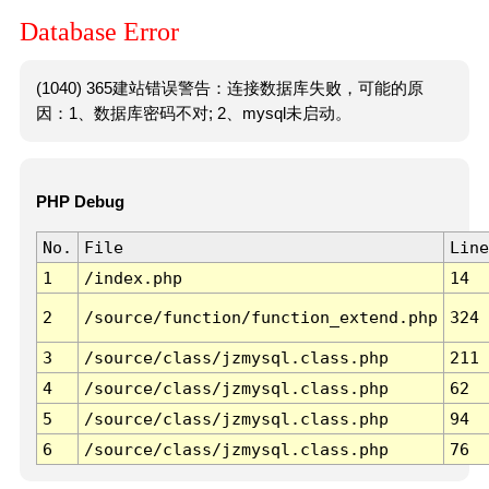
Database Error
(1040) 365建站错误警告：连接数据库失败，可能的原
因：1、数据库密码不对; 2、mysql未启动。
PHP Debug
No.
File
Line
1
/index.php
14
2
/source/function/function_extend.php
324
3
/source/class/jzmysql.class.php
211
4
/source/class/jzmysql.class.php
62
5
/source/class/jzmysql.class.php
94
6
/source/class/jzmysql.class.php
76