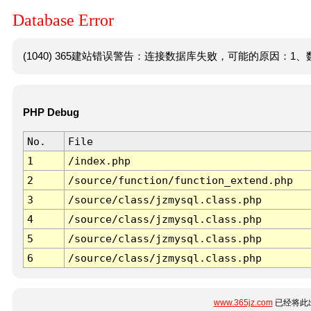
Database Error
(1040) 365建站错误警告：连接数据库失败，可能的原因：1、数
PHP Debug
No.
File
1
/index.php
2
/source/function/function_extend.php
3
/source/class/jzmysql.class.php
4
/source/class/jzmysql.class.php
5
/source/class/jzmysql.class.php
6
/source/class/jzmysql.class.php
www.365jz.com
已经将此